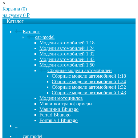
×
Корзина (
0
)
на сумму
0
₽
Каталог
Каталог
car-model
Модели автомобилей 1:18
Модели автомобилей 1:24
Модели автомобилей 1:32
Модели автомобилей 1:43
Модели автомобилей 1:50
Сборные модели автомобилей
Сборные модели автомобилей 1:18
Сборные модели автомобилей 1:24
Сборные модели автомобилей 1:32
Сборные модели автомобилей 1:43
Модели мотоциклов
Машинки трансформеры
Машинки Bburago
Ferrari Bburago
Formula 1 Bburago
...
car-model