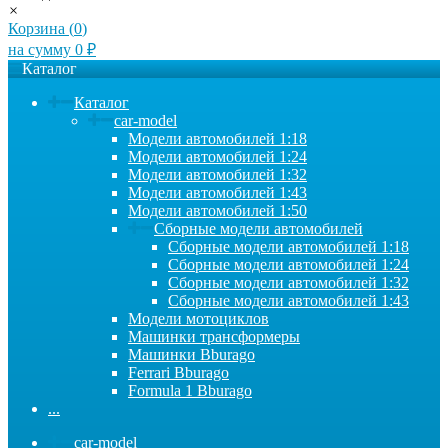
×
Корзина (
0
)
на сумму
0
₽
Каталог
Каталог
car-model
Модели автомобилей 1:18
Модели автомобилей 1:24
Модели автомобилей 1:32
Модели автомобилей 1:43
Модели автомобилей 1:50
Сборные модели автомобилей
Сборные модели автомобилей 1:18
Сборные модели автомобилей 1:24
Сборные модели автомобилей 1:32
Сборные модели автомобилей 1:43
Модели мотоциклов
Машинки трансформеры
Машинки Bburago
Ferrari Bburago
Formula 1 Bburago
...
car-model