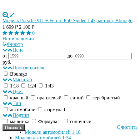
Модель Porsche 911 + Ferrari F50 Spider 1:43, металл, Bburago
1 699
₽
2 100
₽
0
Нет в наличии
Фильтр
Цена
от
до
руб.
Производитель
Bburago
Масштаб
1:18
1:24
1:43
Цвет
красный
оранжевый
синий
серебристый
Тип
автомобили
формула I
Подтип
машинка
Формула-1
гоночный
Очистить
Модели автомобилей 1:18
Модели автомобилей 1:24