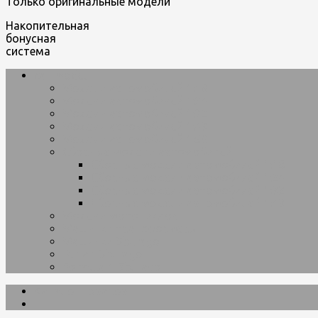
Только оригинальные модели
Накопительная
бонусная
система
car-model
Модели автомобилей 1:18
Модели автомобилей 1:24
Модели автомобилей 1:32
Модели автомобилей 1:43
Модели автомобилей 1:50
Сборные модели автомобилей
Сборные модели автомобилей 1:18
Сборные модели автомобилей 1:24
Сборные модели автомобилей 1:32
Сборные модели автомобилей 1:43
Модели мотоциклов
Машинки трансформеры
Машинки Bburago
Ferrari Bburago
Formula 1 Bburago
Каталог товаров