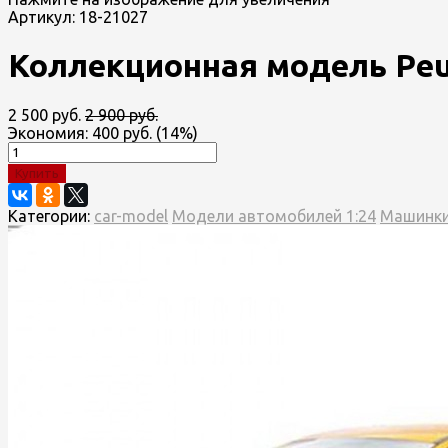
Артикул:
18-21027
Коллекционная модель Peug
2 500 руб.
2 900 руб.
Экономия:
400 руб.
(
14%
)
Купить
Категории:
car-model
Модели автомобилей 1:24
Машинки