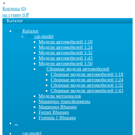
×
Корзина (
0
)
на сумму
0
₽
Каталог
Каталог
car-model
Модели автомобилей 1:18
Модели автомобилей 1:24
Модели автомобилей 1:32
Модели автомобилей 1:43
Модели автомобилей 1:50
Сборные модели автомобилей
Сборные модели автомобилей 1:18
Сборные модели автомобилей 1:24
Сборные модели автомобилей 1:32
Сборные модели автомобилей 1:43
Модели мотоциклов
Машинки трансформеры
Машинки Bburago
Ferrari Bburago
Formula 1 Bburago
...
car-model