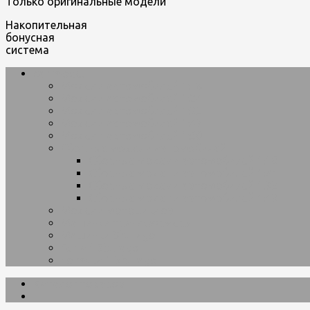
Только оригинальные модели
Накопительная
бонусная
система
car-model
Модели автомобилей 1:18
Модели автомобилей 1:24
Модели автомобилей 1:32
Модели автомобилей 1:43
Модели автомобилей 1:50
Сборные модели автомобилей
Сборные модели автомобилей 1:18
Сборные модели автомобилей 1:24
Сборные модели автомобилей 1:32
Сборные модели автомобилей 1:43
Модели мотоциклов
Машинки трансформеры
Машинки Bburago
Ferrari Bburago
Formula 1 Bburago
Каталог товаров