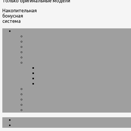
Только оригинальные модели
Накопительная
бонусная
система
car-model
Модели автомобилей 1:18
Модели автомобилей 1:24
Модели автомобилей 1:32
Модели автомобилей 1:43
Модели автомобилей 1:50
Сборные модели автомобилей
Сборные модели автомобилей 1:18
Сборные модели автомобилей 1:24
Сборные модели автомобилей 1:32
Сборные модели автомобилей 1:43
Модели мотоциклов
Машинки трансформеры
Машинки Bburago
Ferrari Bburago
Formula 1 Bburago
Каталог товаров