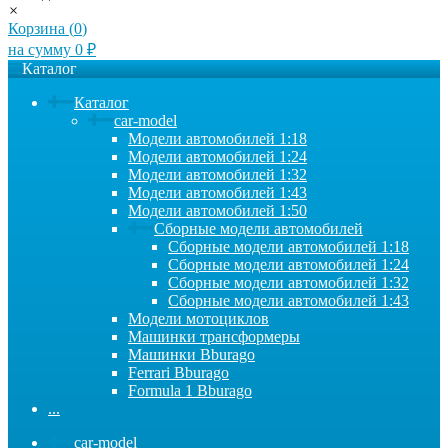
×
Корзина (
0
)
на сумму
0
₽
Каталог
Каталог
car-model
Модели автомобилей 1:18
Модели автомобилей 1:24
Модели автомобилей 1:32
Модели автомобилей 1:43
Модели автомобилей 1:50
Сборные модели автомобилей
Сборные модели автомобилей 1:18
Сборные модели автомобилей 1:24
Сборные модели автомобилей 1:32
Сборные модели автомобилей 1:43
Модели мотоциклов
Машинки трансформеры
Машинки Bburago
Ferrari Bburago
Formula 1 Bburago
...
car-model