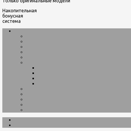
Только оригинальные модели
Накопительная
бонусная
система
car-model
Модели автомобилей 1:18
Модели автомобилей 1:24
Модели автомобилей 1:32
Модели автомобилей 1:43
Модели автомобилей 1:50
Сборные модели автомобилей
Сборные модели автомобилей 1:18
Сборные модели автомобилей 1:24
Сборные модели автомобилей 1:32
Сборные модели автомобилей 1:43
Модели мотоциклов
Машинки трансформеры
Машинки Bburago
Ferrari Bburago
Formula 1 Bburago
Каталог товаров