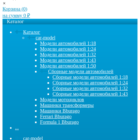
×
Корзина (
0
)
на сумму
0
₽
Каталог
Каталог
car-model
Модели автомобилей 1:18
Модели автомобилей 1:24
Модели автомобилей 1:32
Модели автомобилей 1:43
Модели автомобилей 1:50
Сборные модели автомобилей
Сборные модели автомобилей 1:18
Сборные модели автомобилей 1:24
Сборные модели автомобилей 1:32
Сборные модели автомобилей 1:43
Модели мотоциклов
Машинки трансформеры
Машинки Bburago
Ferrari Bburago
Formula 1 Bburago
...
car-model