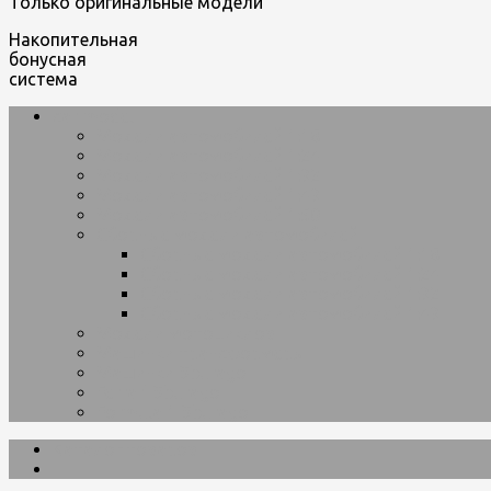
Только оригинальные модели
Накопительная
бонусная
система
car-model
Модели автомобилей 1:18
Модели автомобилей 1:24
Модели автомобилей 1:32
Модели автомобилей 1:43
Модели автомобилей 1:50
Сборные модели автомобилей
Сборные модели автомобилей 1:18
Сборные модели автомобилей 1:24
Сборные модели автомобилей 1:32
Сборные модели автомобилей 1:43
Модели мотоциклов
Машинки трансформеры
Машинки Bburago
Ferrari Bburago
Formula 1 Bburago
Каталог товаров