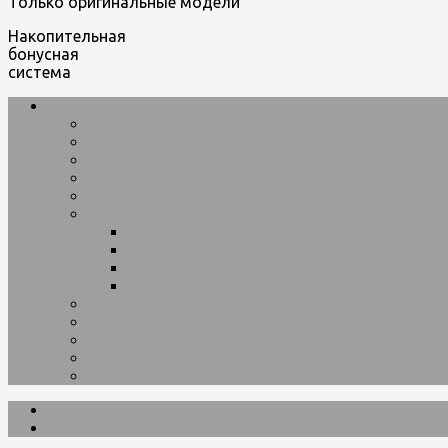
Только оригинальные модели
Накопительная
бонусная
система
car-model
Модели автомобилей 1:18
Модели автомобилей 1:24
Модели автомобилей 1:32
Модели автомобилей 1:43
Модели автомобилей 1:50
Сборные модели автомобилей
Сборные модели автомобилей 1:18
Сборные модели автомобилей 1:24
Сборные модели автомобилей 1:32
Сборные модели автомобилей 1:43
Модели мотоциклов
Машинки трансформеры
Машинки Bburago
Ferrari Bburago
Formula 1 Bburago
Каталог товаров