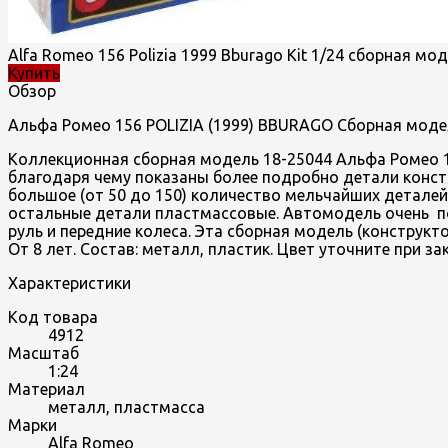
Alfa Romeo 156 Polizia 1999 Bburago Kit 1/24 сборная м
Купить
Обзор
Aльфа Ромео 156 POLIZIA (1999) BBURAGO Сборная моде
Коллекционная сборная модель 18-25044 Aльфа Ромео 1
благодаря чему показаны более подробно детали конст
большое (от 50 до 150) количество мельчайших детале
остальные детали пластмассовые. Автомодель очень по
руль и передние колеса. Эта сборная модель (констру
От 8 лет. Состав: металл, пластик. Цвет уточните при з
Характеристики
Код товара
4912
Масштаб
1:24
Материал
металл, пластмасса
Марки
Alfa Romeo