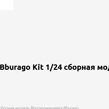
9 Bburago Kit 1/24 сборная 
сборная модель Bburago
машинка Bburago