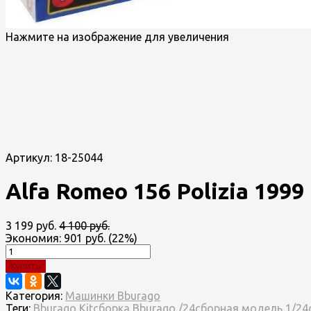
Нажмите на изображение для увеличения
Артикул:
18-25044
Alfa Romeo 156 Polizia 199
3 199 руб.
4 100 руб.
Экономия:
901 руб.
(
22%
)
Купить
Категория:
Машинки Bburago
Теги:
Bburago Kit
сборка Bburago /24
сборная модель 1/24