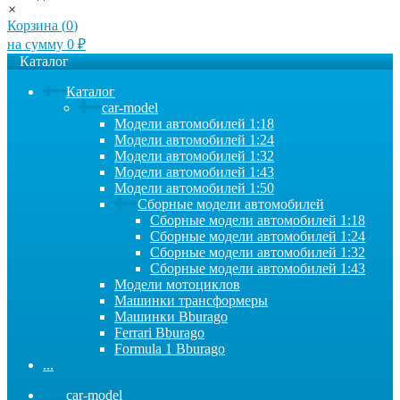
×
Корзина (
0
)
на сумму
0
₽
Каталог
Каталог
car-model
Модели автомобилей 1:18
Модели автомобилей 1:24
Модели автомобилей 1:32
Модели автомобилей 1:43
Модели автомобилей 1:50
Сборные модели автомобилей
Сборные модели автомобилей 1:18
Сборные модели автомобилей 1:24
Сборные модели автомобилей 1:32
Сборные модели автомобилей 1:43
Модели мотоциклов
Машинки трансформеры
Машинки Bburago
Ferrari Bburago
Formula 1 Bburago
...
car-model